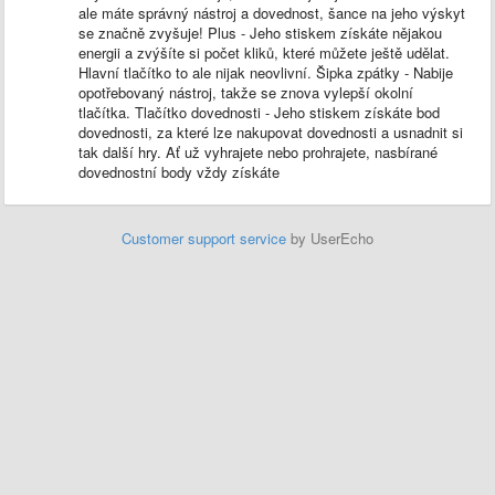
ale máte správný nástroj a dovednost, šance na jeho výskyt
se značně zvyšuje! Plus - Jeho stiskem získáte nějakou
energii a zvýšíte si počet kliků, které můžete ještě udělat.
Hlavní tlačítko to ale nijak neovlivní. Šipka zpátky - Nabije
opotřebovaný nástroj, takže se znova vylepší okolní
tlačítka. Tlačítko dovednosti - Jeho stiskem získáte bod
dovednosti, za které lze nakupovat dovednosti a usnadnit si
tak další hry. Ať už vyhrajete nebo prohrajete, nasbírané
dovednostní body vždy získáte
Customer support service
by UserEcho