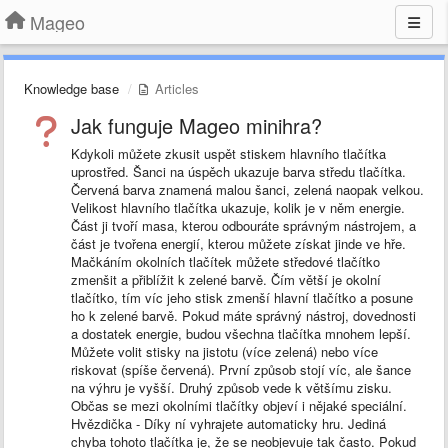
Mageo
Knowledge base
Articles
Jak funguje Mageo minihra?
Kdykoli můžete zkusit uspět stiskem hlavního tlačítka
uprostřed. Šanci na úspěch ukazuje barva středu tlačítka.
Červená barva znamená malou šanci, zelená naopak velkou.
Velikost hlavního tlačítka ukazuje, kolik je v něm energie.
Část ji tvoří masa, kterou odbouráte správným nástrojem, a
část je tvořena energií, kterou můžete získat jinde ve hře.
Mačkáním okolních tlačítek můžete středové tlačítko
zmenšit a přiblížit k zelené barvě. Čím větší je okolní
tlačítko, tím víc jeho stisk zmenší hlavní tlačítko a posune
ho k zelené barvě. Pokud máte správný nástroj, dovednosti
a dostatek energie, budou všechna tlačítka mnohem lepší.
Můžete volit stisky na jistotu (více zelená) nebo více
riskovat (spíše červená). První způsob stojí víc, ale šance
na výhru je vyšší. Druhý způsob vede k většímu zisku.
Občas se mezi okolními tlačítky objeví i nějaké speciální.
Hvězdička - Díky ní vyhrajete automaticky hru. Jediná
chyba tohoto tlačítka je, že se neobjevuje tak často. Pokud